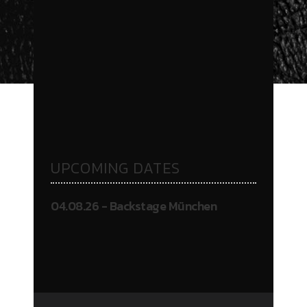
UPCOMING DATES
04.08.26 - Backstage München